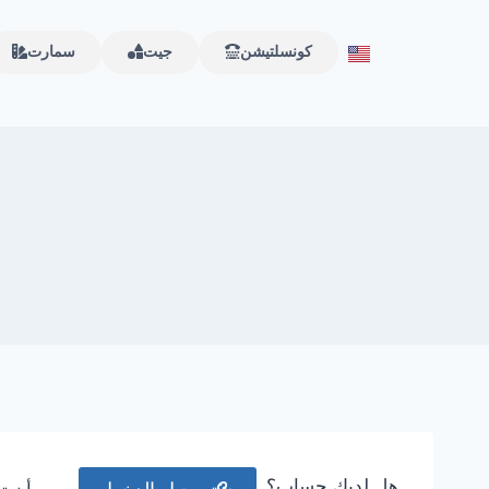
كونسلتيشن
جيت
سمارت
هل لديك حساب؟