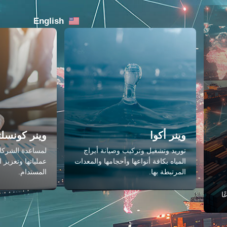
English
وينر أكوا
وينر كونسل
توريد وتشغيل وتركيب وصيانة أبراج
لمساعدة الشرك
المياه بكافة أنواعها وأحجامها والمعدات
عملياتها وتعزيز 
المرتبطة بها.
المستدام.
ا