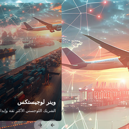
ر سمارت
نا ملتزم بتقديم أعلى مستوى من
دة في الخدمة
وينر لوجيستكس
الشريك اللوجستي الأكثر ثقة وإبداعً